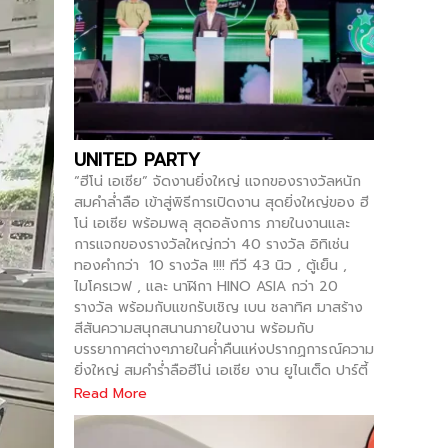
UNITED PARTY
“ฮีโน่ เอเซีย” จัดงานยิ่งใหญ่ แจกของรางวัลหนัก
สมคำล่ำลือ เข้าสู่พิธีการเปิดงาน สุดยิ่งใหญ่ของ ฮี
โน่ เอเซีย พร้อมพลุ สุดอลังการ ภายในงานและ
การแจกของรางวัลใหญ่กว่า 40 รางวัล อิทิเช่น
ทองคำกว่า 10 รางวัล !!!! ทีวี 43 นิว , ตู้เย็น ,
ไมโครเวฟ , และ นาฬิกา HINO ASIA กว่า 20
รางวัล พร้อมกับแขกรับเชิญ เบน ชลาทิศ มาสร้าง
สีสันความสนุกสนานภายในงาน พร้อมกับ
บรรยากาศต่างๆภายในค่ำคืนแห่งปรากฏการณ์ความ
ยิ่งใหญ่ สมคำร่ำลือฮีโน่ เอเซีย งาน ยูไนเต็ด ปาร์ตี้
Read More