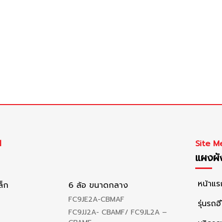
l
Site M
แผงผัง
หน้าแร
ล็ก
6 ล้อ ขนาดกลาง
FC9JE2A-CBMAF
รุ่นรถฮี
FC9JJ2A- CBAMF/ FC9JL2A –