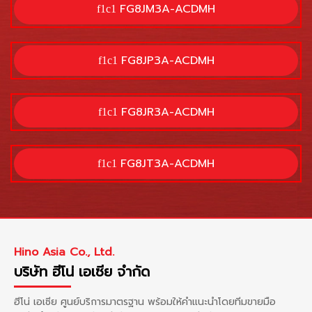
FG8JM3A-ACDMH
FG8JP3A-ACDMH
FG8JR3A-ACDMH
FG8JT3A-ACDMH
Hino Asia Co., Ltd.
บริษัท ฮีโน่ เอเซีย จำกัด
ฮีโน่ เอเซีย ศูนย์บริการมาตรฐาน พร้อมให้คำแนะนำโดยทีมขายมือ