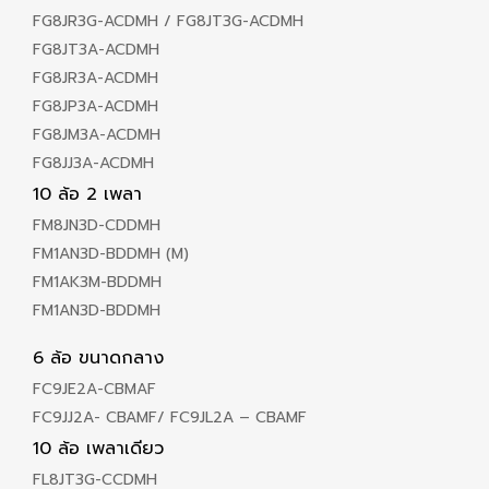
FG8JR3G-ACDMH / FG8JT3G-ACDMH
FG8JT3A-ACDMH
FG8JR3A-ACDMH
FG8JP3A-ACDMH
FG8JM3A-ACDMH
FG8JJ3A-ACDMH
10 ล้อ 2 เพลา
FM8JN3D-CDDMH
FM1AN3D-BDDMH (M)
FM1AK3M-BDDMH
FM1AN3D-BDDMH
6 ล้อ ขนาดกลาง
FC9JE2A-CBMAF
FC9JJ2A- CBAMF/ FC9JL2A – CBAMF
10 ล้อ เพลาเดียว
FL8JT3G-CCDMH