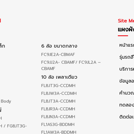
l
Site M
แผงผัง
หน้าแร
ล็ก
6 ล้อ ขนาดกลาง
FC9JE2A-CBMAF
รุ่นรถฮี
FC9JJ2A- CBAMF/ FC9JL2A –
CBAMF
บริกา
10 ล้อ เพลาเดียว
ข้อมูล
FL8JT3G-CCDMH
คำนวณ
FL8JW3A-CCDMH
 Body
FL8JT3A-CCDMH
ทดลอง
FL8JR3A-CCDMH
่
ติดต่อ
FL8JN3A-CCDMH
H
FL1AS3G-BDDMH
 / FG8JT3G-
FL1AW3A-BDDMH