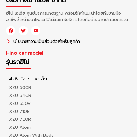
บริษัท ฮีโน่ เอเซีย จำกัด
ฮีโน่ เอเซีย ศูนย์บริการมาตรฐาน พร้อมให้คำแนะนำโดยทีมขายมือ
อาชีพจำหน่ายอะไหล่แท้ฮีโน่และ ให้บริการโดยทีมช่างมากประสบการณ์
นโยบายความเป็นส่วนตัวสำหรับลูกค้า
Hino car model
รุ่นรถฮีโน่
4-6 ล้อ ขนาดเล็ก
XZU 600R
XZU 640R
XZU 650R
XZU 710R
XZU 720R
XZU Atom
XZU Atom With Body