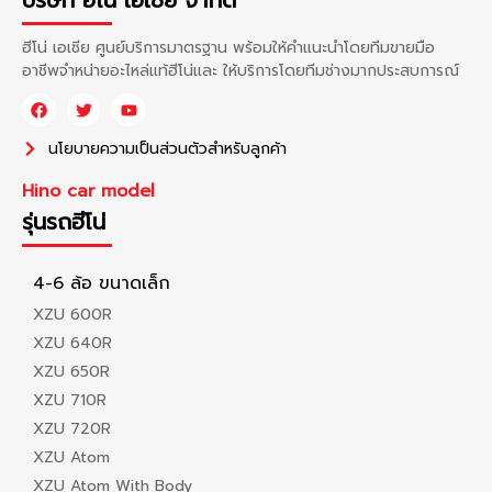
บริษัท ฮีโน่ เอเซีย จำกัด
ฮีโน่ เอเซีย ศูนย์บริการมาตรฐาน พร้อมให้คำแนะนำโดยทีมขายมือ
อาชีพจำหน่ายอะไหล่แท้ฮีโน่และ ให้บริการโดยทีมช่างมากประสบการณ์
นโยบายความเป็นส่วนตัวสำหรับลูกค้า
Hino car model
รุ่นรถฮีโน่
4-6 ล้อ ขนาดเล็ก
XZU 600R
XZU 640R
XZU 650R
XZU 710R
XZU 720R
XZU Atom
XZU Atom With Body