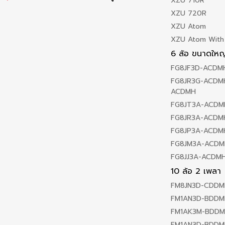
XZU 710R
XZU 720R
XZU Atom
XZU Atom With
6 ล้อ ขนาดใหญ
FG8JF3D-ACDM
FG8JR3G-ACDMH
ACDMH
FG8JT3A-ACDM
FG8JR3A-ACDM
FG8JP3A-ACDM
FG8JM3A-ACDM
FG8JJ3A-ACDM
10 ล้อ 2 เพลา
FM8JN3D-CDDM
FM1AN3D-BDDM
FM1AK3M-BDD
FM1AN3D-BDDM