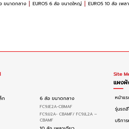
้อ ขนาดกลาง
EURO5 6 ล้อ ขนาดใหญ่
EURO5 10 ล้อ เพลา
l
Site M
แผงผัง
หน้าแร
ล็ก
6 ล้อ ขนาดกลาง
FC9JE2A-CBMAF
รุ่นรถฮี
FC9JJ2A- CBAMF/ FC9JL2A –
CBAMF
บริกา
10 ล้อ เพลาเดียว