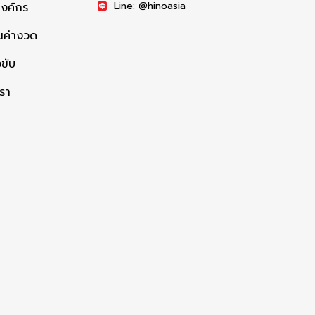
Line: @hinoasia
องค์กร
ค่างวด
ขับ
เรา