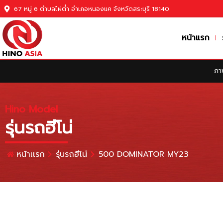
67 หมู่ 6 ตำบลไผ่ต่ำ อำเภอหนองแค จังหวัดสระบุรี 18140
หน้าแรก
ภา
Hino Model
รุ่นรถฮีโน่
หน้าเเรก
รุ่นรถฮีโน่
500 DOMINATOR MY23