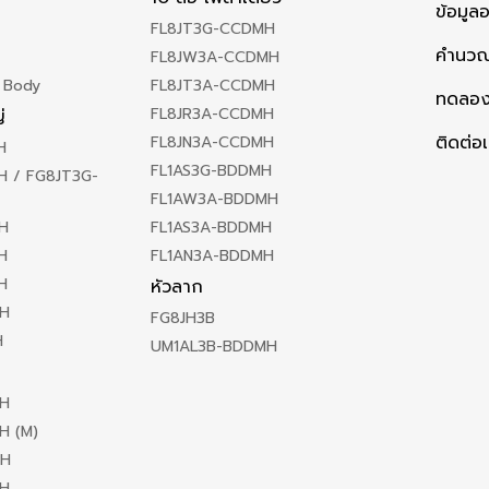
ข้อมูล
FL8JT3G-CCDMH
คำนวณ
FL8JW3A-CCDMH
 Body
FL8JT3A-CCDMH
ทดลอง
FL8JR3A-CCDMH
่
ติดต่อ
FL8JN3A-CCDMH
H
FL1AS3G-BDDMH
 / FG8JT3G-
FL1AW3A-BDDMH
H
FL1AS3A-BDDMH
H
FL1AN3A-BDDMH
H
หัวลาก
H
FG8JH3B
H
UM1AL3B-BDDMH
H
H (M)
MH
H