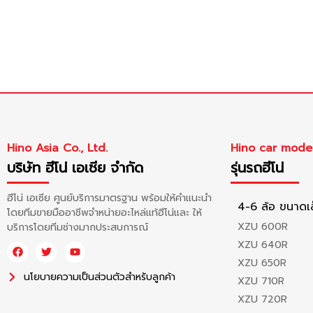
Hino Asia Co., Ltd.
Hino car mode
บริษัท ฮีโน่ เอเซีย จำกัด
รุ่นรถฮีโน่
ฮีโน่ เอเซีย ศูนย์บริการมาตรฐาน พร้อมให้คำแนะนำ
4-6 ล้อ ขนาดเ
โดยทีมขายมืออาชีพจำหน่ายอะไหล่แท้ฮีโน่และ ให้
XZU 600R
บริการโดยทีมช่างมากประสบการณ์
XZU 640R
XZU 650R
นโยบายความเป็นส่วนตัวสำหรับลูกค้า
XZU 710R
XZU 720R