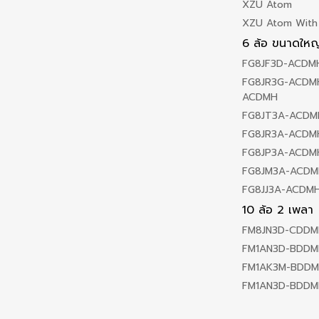
XZU Atom
XZU Atom With
6 ล้อ ขนาดใหญ
FG8JF3D-ACDM
FG8JR3G-ACDMH
ACDMH
FG8JT3A-ACDM
FG8JR3A-ACDM
FG8JP3A-ACDM
FG8JM3A-ACDM
FG8JJ3A-ACDM
10 ล้อ 2 เพลา
FM8JN3D-CDDM
FM1AN3D-BDDM
FM1AK3M-BDD
FM1AN3D-BDDM