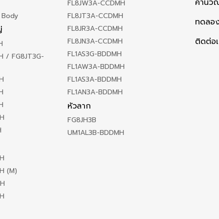
คำนวณ
FL8JW3A-CCDMH
 Body
FL8JT3A-CCDMH
ทดลอง
FL8JR3A-CCDMH
่
ติดต่อ
FL8JN3A-CCDMH
H
FL1AS3G-BDDMH
 / FG8JT3G-
FL1AW3A-BDDMH
H
FL1AS3A-BDDMH
H
FL1AN3A-BDDMH
H
หัวลาก
H
FG8JH3B
H
UM1AL3B-BDDMH
H
H (M)
MH
H