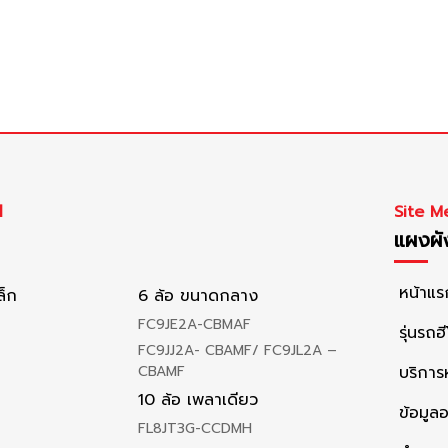
l
Site M
แผงผัง
หน้าแร
ล็ก
6 ล้อ ขนาดกลาง
FC9JE2A-CBMAF
รุ่นรถฮี
FC9JJ2A- CBAMF/ FC9JL2A –
CBAMF
บริกา
10 ล้อ เพลาเดียว
ข้อมูล
FL8JT3G-CCDMH